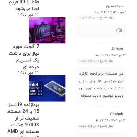
فقط با 30 فریم
سیدحسین
اجرا می‌شود
11 مرداد 1403 / 3:41 ب.ظ
11 مهر 1403
برای پاسخ دادن وارد شوید
:)))))
7 گجت مورد
Alireza
نیاز برای داشت
31 تیر 1403 / 6:36 ب.ظ
یک استریم
برای پاسخ دادن وارد شوید
حرفه ای
11 مهر 1403
من همیشه برام نحوه کارکرد
این دیوایس ها جای سوال
داشت خیلی خوب توی این
ویدیو توضیح دادید ممنونم
پردازنده i9 نسل
15 با 24 هسته،
Shahab
ضعیف تر از
31 تیر 1403 / 4:39 ق.ظ
9700X هشت
برای پاسخ دادن وارد شوید
هسته ای AMD