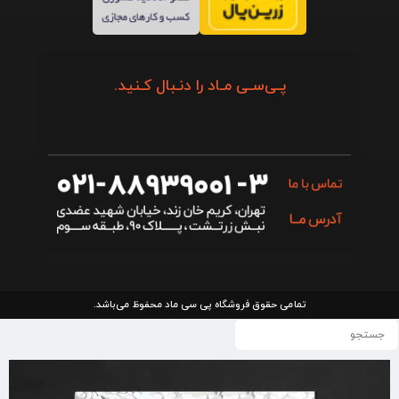
پـی‌سـی مـاد را دنـبال کـنید.
تمامی حقوق فروشگاه پی سی ماد محفوظ می‌باشد.