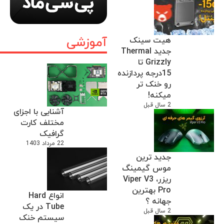
آموزشی
هیت سینک
جدید Thermal
Grizzly تا
15درجه پردازنده
رو خنک تر
میکنه!
2 سال قبل
آشنایی با اجزای
مختلف کارت
گرافیک
22 مرداد 1403
جدید ترین
موس گیمینگ
ریزر، Viper V3
Pro بهترین
انواع Hard
جهانه ؟
Tube در یک
2 سال قبل
سیستم خنک