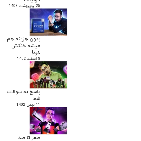
25 اردیبهشت 1403
بدون هزینه هم
میشه خنکش
کرد!
8 اسفند 1402
پاسخ به سوالات
شما
11 بهمن 1402
صفر تا صد