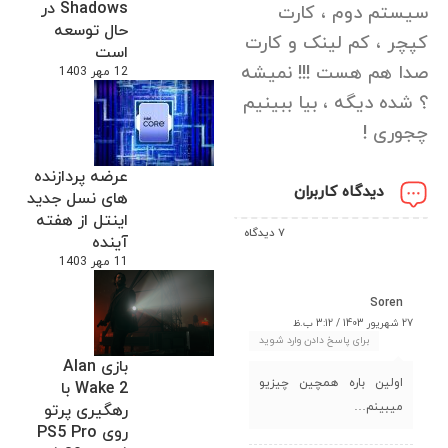
Shadows در
سیستم دوم ، کارت
حال توسعه
کپچر ، کم لینک و کارت
است
صدا هم هست !!! نمیشه
12 مهر 1403
؟ شده دیگه ، بیا ببینیم
چجوری !
عرضه پردازنده
دیدگاه کاربران
های نسل جدید
اینتل از هفته
7 دیدگاه
آینده
11 مهر 1403
Soren
27 شهریور 1403 / 3:12 ب.ظ
برای پاسخ دادن وارد شوید
بازی Alan
اولین باره همچین چیزیو
Wake 2 با
میبینم…
رهگیری پرتو
روی PS5 Pro