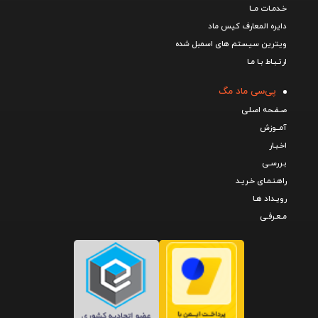
خـدمـات مــا
دایره المعارف کیس ماد
ویترین سیستم های اسمبل شده
ارتـبـاط بـا مـا
پی‌سی ماد مگ
صـفـحه اصـلی
آمــوزش
اخـبـار
بـررسـی
راهـنـمـای خـریـد
رویـداد هـا
مـعـرفـی