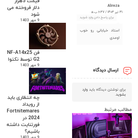
قیمت 5هزار
Alireza
دلار فروخته می
31 تیر 1403 / 6:37 ب.ظ
شود
برای پاسخ دادن وارد شوید
9 مهر 1403
استاد خیابانی رو خوب
اومدی
فن NF-A14x25
G2 توسط نکتوا
9 مهر 1403
ارسال دیدگاه
برای نوشتن دیدگاه باید
وارد
بشوید
.
چه انتظاری باید
از رویداد
مطالب مرتبط
Fortnitemares
2024 در
فورتنایت داشته
باشیم؟
9 مهر 1403