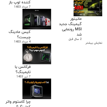
کننده لوپ باز
7 مرداد 1403
مانیتور
گیمینگ جدید
MSI رونمایی
کیس مادینگ
شد
چیست؟
2 سال قبل
4 مرداد 1403
نمایش بیشتر
فرکانس یا
تایمینگ؟
7 تیر 1403
چرا کاستوم واتر
کولینگ؟