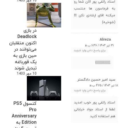
10 مهر 1403
استاد رائفی پور الان شما رو
به فرماسون ها منتسب
میکنه اقای ارشادی نکن !!!
(شوخیه)
در بازی
Deadlock
Alireza
اکنون متقلبان
31 تیر 1403 / 6:36 ب.ظ
می‌توانند در
برای پاسخ دادن وارد شوید
حین بازی به
یک قورباغه
:)))))))))))))
تبدیل شوند
10 مهر 1403
سید امیر حسین دادگستر
18 تیر 1403 / 4:25 ب.ظ
برای پاسخ دادن وارد شوید
استاد رائفی پور خوب امدید
کنسول PS5
Pro
لطفا از استاد جواد خیابانی
Anniversary
هم استفاده کنید
Edition به