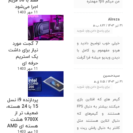
فقط با 30 فریم
من میگم fps مهمتره
اجرا می‌شود
11 مهر 1403
Alireza
31 تیر 1403 / 8:22 ب.ظ
برای پاسخ دادن وارد شوید
7 گجت مورد
خیلی خوب توضیح دادید و
نیاز برای داشت
هردو مفهموم رو کامل با
یک استریم
دیدن ویدیو میشه فرا گرفت
حرفه ای
11 مهر 1403
سیدحسین
31 تیر 1403 / 11:51 ق.ظ
برای پاسخ دادن وارد شوید
پردازنده i9 نسل
گیمر های که افلاین بازی
15 با 24 هسته،
میکنند بیشتر به دنبال FPS
ضعیف تر از
هستنند و گیمرهای که
9700X هشت
دنبال انلاین هستنند مثل
هسته ای AMD
کانتر به دنبال رفش ریت و
10 مهر 1403