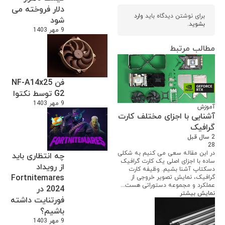
دلار فروخته می
برای نوشتن دیدگاه باید
وارد
شود
بشوید
.
9 مهر 1403
مطالب مرتبط
فن NF-A14x25
G2 توسط نکتوا
9 مهر 1403
آموزش
آشنایی با اجزای مختلف کارت
گرافیک
2 سال قبل
28
در این مقاله سعی می کنیم به شکلی
چه انتظاری باید
ساده با اجزای اصلی یک کارت گرافیک
از رویداد
دسکتاپ آشنا بشیم. وظیفه کارت
Fortnitemares
گرافیک، نمایش تصویر خروجی از
عملکرد و مجموعه دستوراتی هست...
2024 در
نمایش بیشتر
فورتنایت داشته
باشیم؟
9 مهر 1403