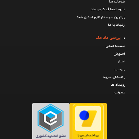
خـدمـات مــا
دایره المعارف کیس ماد
ویترین سیستم های اسمبل شده
ارتـبـاط بـا مـا
پی‌سی ماد مگ
صـفـحه اصـلی
آمــوزش
اخـبـار
بـررسـی
راهـنـمـای خـریـد
رویـداد هـا
مـعـرفـی