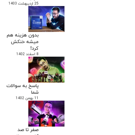
25 اردیبهشت 1403
بدون هزینه هم
میشه خنکش
کرد!
8 اسفند 1402
پاسخ به سوالات
شما
11 بهمن 1402
صفر تا صد