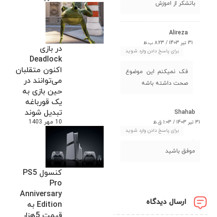
باتشکر از اموزش
Alireza
31 تیر 1403 / 8:23 ب.ظ
در بازی
برای پاسخ دادن وارد شوید
Deadlock
اکنون متقلبان
فک نمیکنم این موضوع
می‌توانند در
صحت داشته باشه
حین بازی به
یک قورباغه
تبدیل شوند
Shahab
10 مهر 1403
31 تیر 1403 / 1:03 ق.ظ
برای پاسخ دادن وارد شوید
موفق باشید
کنسول PS5
Pro
Anniversary
ارسال دیدگاه
Edition به
قیمت 5هزار