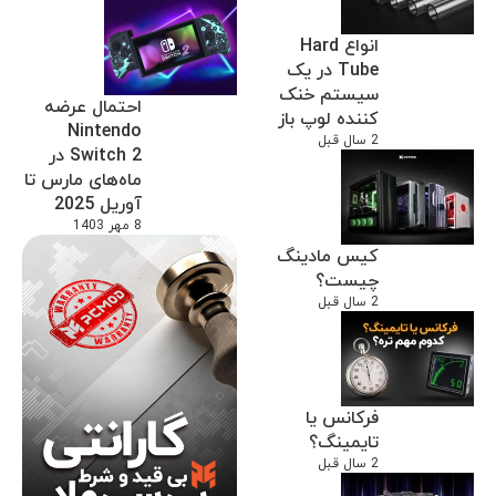
انواع Hard
Tube در یک
سیستم خنک
احتمال عرضه
کننده لوپ باز
Nintendo
2 سال قبل
Switch 2 در
ماه‌های مارس تا
آوریل 2025
8 مهر 1403
کیس مادینگ
چیست؟
2 سال قبل
فرکانس یا
تایمینگ؟
2 سال قبل