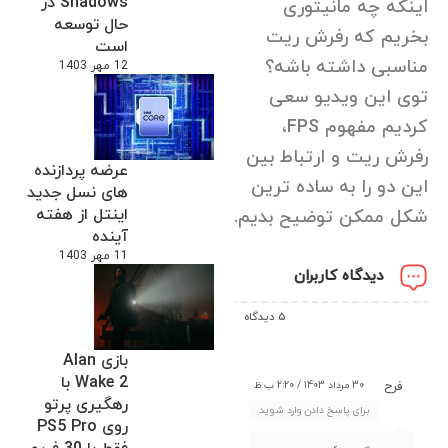
Shadows در
اینکه چه مانیتوری
حال توسعه
بخریم که رفرش ریت
است
مناسبی داشته باشه؟
12 مهر 1403
توی این ویدیو سعی
کردیم مفهوم FPS،
رفرش ریت و ارتباط بین
عرضه پردازنده
این دو را به ساده ترین
های نسل جدید
اینتل از هفته
شکل ممکن توضیح بدیم.
آینده
11 مهر 1403
دیدگاه کاربران
5 دیدگاه
بازی Alan
Wake 2 با
30 مرداد 1403 / 2:20 ب.ظ
فرح
رهگیری پرتو
برای پاسخ دادن وارد شوید
روی PS5 Pro