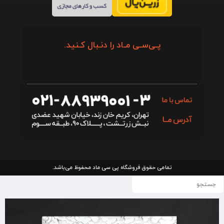
پـی‌سـی مـاد را دنـبال کـنید.
تمامی حقوق فروشگاه پی سی ماد محفوظ می‌باشد.