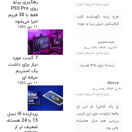
رهگیری پرتو
برای پاسخ دادن وارد شوید
روی PS5 Pro
فقط با 30 فریم
طرح پایه نگهدارنده کارت
اجرا می‌شود
گرافیکش خیلی زیبا و خوبه
11 مهر 1403
سیدحسین
30 مرداد 1403 / 10:41 ب.ظ
برای پاسخ دادن وارد شوید
7 گجت مورد
نیاز برای داشت
درسته برای msi هست
یک استریم
حرفه ای
Alireza
11 مهر 1403
31 تیر 1403 / 6:18 ب.ظ
برای پاسخ دادن وارد شوید
چ پک کاملی! ام اس ای
پردازنده i9 نسل
واقعا ترکونده توی این کیس
15 با 24 هسته،
بررسی هم مثل همیشه
ضعیف تر از
عالی بود