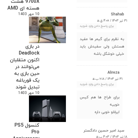
9700X هشت
هسته ای AMD
10 مهر 1403
Shahab
31 تیر 1403 / 4:06 ق.ظ
برای پاسخ دادن وارد شوید
به نظرم برای گیمر ها مفید
در بازی
هستش ولی سفیدش باید
Deadlock
خیلی خوشگل باشه
اکنون متقلبان
می‌توانند در
Alireza
حین بازی به
31 تیر 1403 / 6:18 ب.ظ
یک قورباغه
برای پاسخ دادن وارد شوید
تبدیل شوند
10 مهر 1403
برای طراح ها هم کیس
خوبیه
ایرفلو خوبی داره
کنسول PS5
سید امیر حسین دادگستر
Pro
18 تیر 1403 / 4:03 ب.ظ