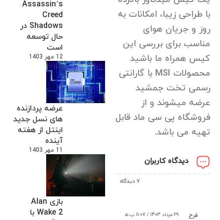
Assassin’s
با طراحی زیبا، امکانات به
Creed
Shadows در
روز و جریان هوای
حال توسعه
مناسب برای بررسی این
است
کیس همراه ما باشید
12 مهر 1403
محصولات MSI با گارانتی
رسمی تخت جمشید
عرضه میشوند و از
عرضه پردازنده
فروشگاه پی سی ماد قابل
های نسل جدید
اینتل از هفته
تهیه می باشد.
آینده
11 مهر 1403
دیدگاه کاربران
7 دیدگاه
بازی Alan
Wake 2 با
29 مرداد 1403 / 11:07 ب.ظ
فرح