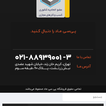
پـی‌سـی مـاد را دنـبال کـنید.
تمامی حقوق فروشگاه پی سی ماد محفوظ می‌باشد.