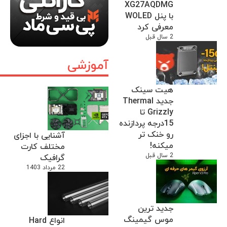
XG27AQDMG
با پنل WOLED
معرفی کرد
2 سال قبل
آموزشی
هیت سینک
جدید Thermal
Grizzly تا
15درجه پردازنده
رو خنک تر
آشنایی با اجزای
میکنه!
مختلف کارت
2 سال قبل
گرافیک
22 مرداد 1403
جدید ترین
موس گیمینگ
انواع Hard