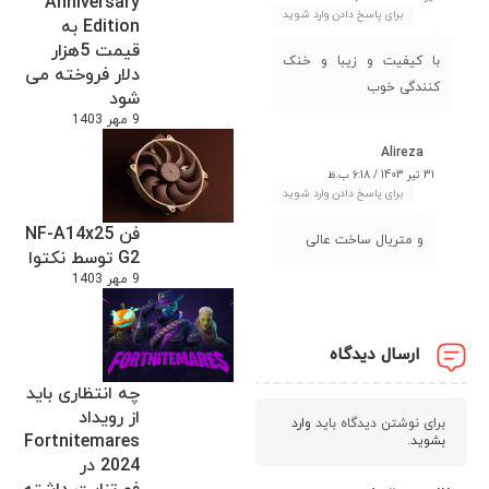
Anniversary
برای پاسخ دادن وارد شوید
Edition به
قیمت 5هزار
با کیفیت و زیبا و خنک
دلار فروخته می
کنندگی خوب
شود
9 مهر 1403
Alireza
31 تیر 1403 / 6:18 ب.ظ
برای پاسخ دادن وارد شوید
فن NF-A14x25
و متریال ساخت عالی
G2 توسط نکتوا
9 مهر 1403
ارسال دیدگاه
چه انتظاری باید
از رویداد
برای نوشتن دیدگاه باید
وارد
Fortnitemares
بشوید
.
2024 در