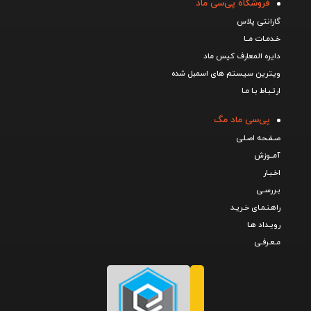
فروشگاه پی‌سی ماد
گارانتی پلاس
خـدمـات مــا
دایره المعارف کیس ماد
ویترین سیستم های اسمبل شده
ارتـبـاط بـا مـا
پی‌سی ماد مگ
صـفـحه اصـلی
آمــوزش
اخـبـار
بـررسـی
راهـنـمـای خـریـد
رویـداد هـا
مـعـرفـی