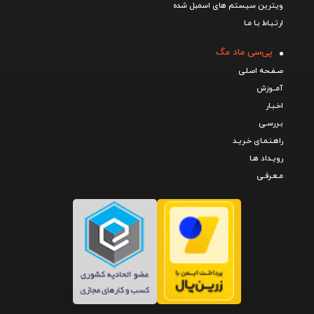
ویترین سیستم های اسمبل شده
ارتـبـاط بـا مـا
پی‌سی ماد مگ
صـفـحه اصـلی
آمــوزش
اخـبـار
بـررسـی
راهـنـمـای خـریـد
رویـداد هـا
مـعـرفـی