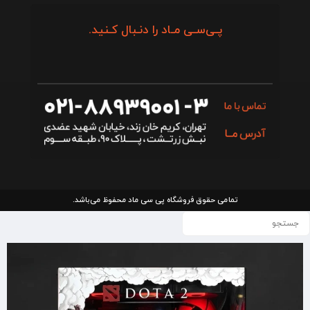
پـی‌سـی مـاد را دنـبال کـنید.
تمامی حقوق فروشگاه پی سی ماد محفوظ می‌باشد.