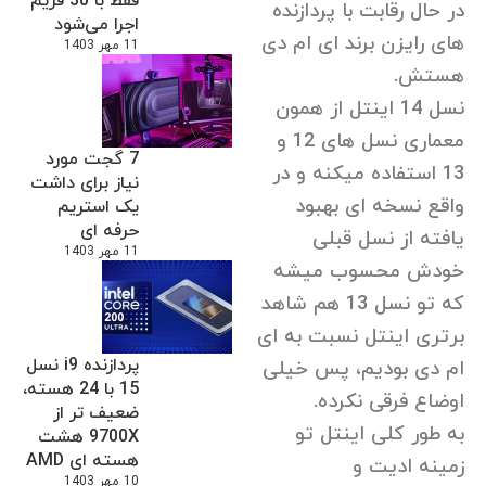
فقط با 30 فریم
در حال رقابت با پردازنده
اجرا می‌شود
های رایزن برند ای ام دی
11 مهر 1403
هستش.
نسل 14 اینتل از همون
معماری نسل های 12 و
7 گجت مورد
13 استفاده میکنه و در
نیاز برای داشت
واقع نسخه ای بهبود
یک استریم
حرفه ای
یافته از نسل قبلی
11 مهر 1403
خودش محسوب میشه
که تو نسل 13 هم شاهد
برتری اینتل نسبت به ای
پردازنده i9 نسل
ام دی بودیم، پس خیلی
15 با 24 هسته،
اوضاع فرقی نکرده.
ضعیف تر از
به طور کلی اینتل تو
9700X هشت
هسته ای AMD
زمینه ادیت و
10 مهر 1403