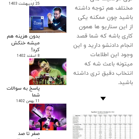
25 اردیبهشت 1403
مختلف هم توجه داشته
باشید چون ممکنه یکی
از این سناریو ها همون
کاری باشه که شما قصد
بدون هزینه هم
میشه خنکش
انجام دادنشو دارید و این
کرد!
وجود این اطلاعات
8 اسفند 1402
میتونه باعث شه که
انتخاب دقیق تری داشته
باشید.
پاسخ به سوالات
شما
11 بهمن 1402
صفر تا صد