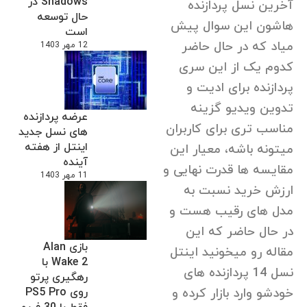
Shadows در
آخرین نسل پردازنده
حال توسعه
هاشون این سوال پیش
است
میاد که در حال حاضر
12 مهر 1403
کدوم یک از این سری
پردازنده برای ادیت و
تدوین ویدیو گزینه
عرضه پردازنده
مناسب تری برای کاربران
های نسل جدید
اینتل از هفته
میتونه باشه، معیار این
آینده
مقایسه ها قدرت نهایی و
11 مهر 1403
ارزش خرید نسبت به
مدل های رقیب هست و
در حال حاضر که این
بازی Alan
مقاله رو میخونید اینتل
Wake 2 با
نسل 14 پردازنده های
رهگیری پرتو
خودشو وارد بازار کرده و
روی PS5 Pro