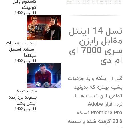
کاستوم واتر
کولینگ
11 بهمن 1402
نسل 14 اینتل
مقابل رایزن
اسمبل با مجازات
سری 7000 ای
| سمانه اسمبل
میکند!
ام دی
11 بهمن 1402
قبل از اینکه وارد جزئیات
بشیم بهتره که بدونید
حواست به
تمامی این تست ها با
پسوند پردازنده
اینتل باشه
نرم افزار Adobe
11 بهمن 1402
Premiere Pro نسخه
23.6 گرفته شده و نسخه