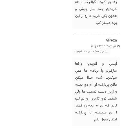
یه بار کارت گرافیک amd
خریدیم چند سال پیش و
همون یکی خرید ما رو از این
برند متنفر کرد
Alireza
31 تیر 1403 / 11:23 ق.ظ
برای پاسخ دادن وارد شوید
اینتل و انویدیا واقعا
سازگارتر با برنامه ها عمل
میکنن، شده مثلا میگن
فلان پردازنده ای ام دی بهتره
و ازین دست تمجید ها ولی
شخصا توی کاربری روزانم لپ
تاپم که ای ام دیه رو کمتر
از ی سیستم با پردازنده
اینتل قبول دارم