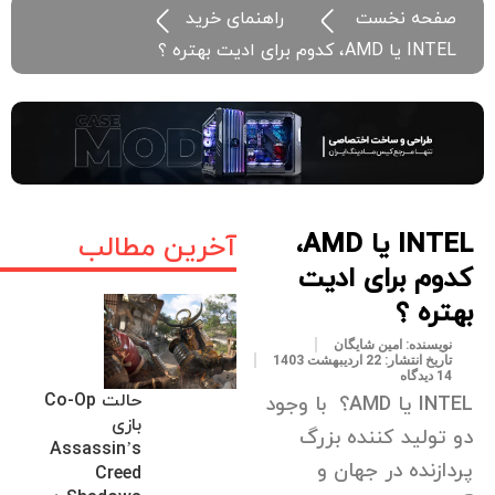
صفحه نخست
راهنمای خرید
INTEL یا AMD، کدوم برای ادیت بهتره ؟
INTEL یا AMD،
آخرین مطالب
کدوم برای ادیت
بهتره ؟
نویسنده:
امین شایگان
تاریخ انتشار:
22 اردیبهشت 1403
14 دیدگاه
حالت Co-Op
INTEL یا AMD؟ با وجود
بازی
دو تولید کننده بزرگ
Assassin’s
پردازنده در جهان و
Creed