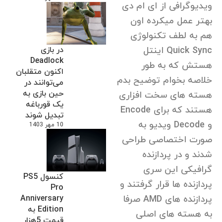
ویدیوگرافی از ای ام دی
بهتر عمل میکرده اون
هم به لطف تکنولوژی
Quick Sync اینتل
در بازی
Deadlock
هستش که به طور
اکنون متقلبان
خلاصه بخوام توضیح بدم
می‌توانند در
حین بازی به
هسته های سخت افزاری
یک قورباغه
هستند که برای Encode
تبدیل شوند
و Decode ویدیو به
10 مهر 1403
صورت اختصاصی طراحی
شدند و در پردازنده
گرافیکی این سری
کنسول PS5
پردازنده ها قرار گرفتند و
Pro
پردازنده های AMD صرفا
Anniversary
Edition به
به هسته های اصلی
قیمت 5هزار