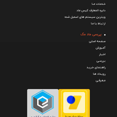
خـدمـات مــا
دایره المعارف کیس ماد
ویترین سیستم های اسمبل شده
ارتـبـاط بـا مـا
پی‌سی ماد مگ
صـفـحه اصـلی
آمــوزش
اخـبـار
بـررسـی
راهـنـمـای خـریـد
رویـداد هـا
مـعـرفـی