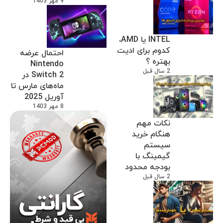
9 مهر 1403
INTEL یا AMD،
کدوم برای ادیت
احتمال عرضه
بهتره ؟
Nintendo
2 سال قبل
Switch 2 در
ماه‌های مارس تا
آوریل 2025
8 مهر 1403
نکات مهم
هنگام خرید
سیستم
گیمینگ با
بودجه محدود
2 سال قبل