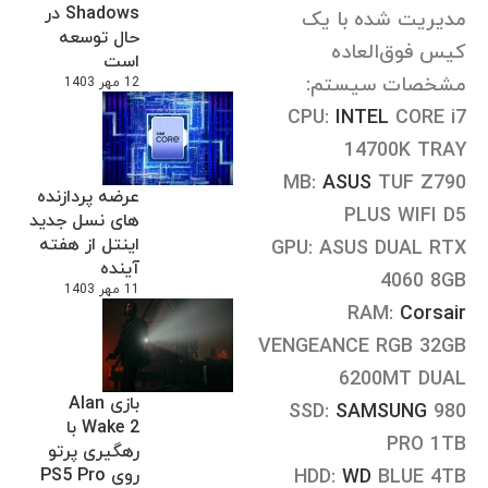
Shadows در
مدیریت شده با یک
حال توسعه
کیس فوق‌العاده
است
مشخصات سیستم:
12 مهر 1403
CPU:
INTEL
CORE i7
14700K TRAY
MB:
ASUS
TUF Z790
عرضه پردازنده
PLUS WIFI D5
های نسل جدید
اینتل از هفته
GPU: ASUS DUAL RTX
آینده
4060 8GB
11 مهر 1403
RAM:
Corsair
VENGEANCE RGB 32GB
6200MT DUAL
بازی Alan
SSD:
SAMSUNG
980
Wake 2 با
PRO 1TB
رهگیری پرتو
BLUE 4TB
WD
HDD:
روی PS5 Pro