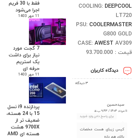
فقط با 30 فریم
COOLING:
DEEPCOOL
اجرا می‌شود
LT720
11 مهر 1403
PSU:
COOLERMASTER
G800 GOLD
CASE:
AWEST
AV309
7 گجت مورد
قیمت : 93.700.000
نیاز برای داشت
یک استریم
حرفه ای
دیدگاه کاربران
11 مهر 1403
3 دیدگاه
سیدحسین
پردازنده i9 نسل
11 مرداد 1403 / 9:43 ب.ظ
15 با 24 هسته،
برای پاسخ دادن وارد شوید
ضعیف تر از
9700X هشت
کیس زیبای هست مخصات
هسته ای AMD
بالای هم داره