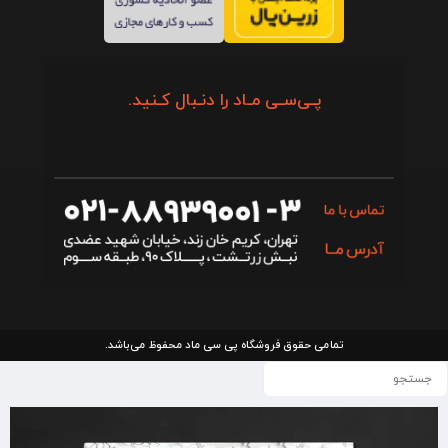
پـی‌سـی مـاد را دنـبال کـنید.
تمامی حقوق فروشگاه پی سی ماد محفوظ می‌باشد.