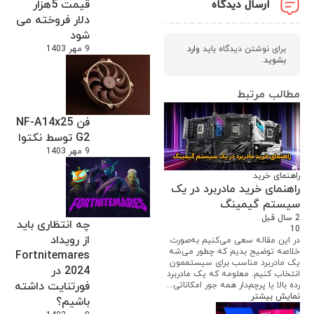
قیمت 5هزار
ارسال دیدگاه
دلار فروخته می
شود
برای نوشتن دیدگاه باید
وارد
9 مهر 1403
بشوید
.
مطالب مرتبط
فن NF-A14x25
G2 توسط نکتوا
9 مهر 1403
راهنمای خرید
راهنمای خرید مادربرد در یک
سیستم گیمینگ
2 سال قبل
چه انتظاری باید
10
از رویداد
در این مقاله سعی می‌کنیم به‌صورت
خلاصه توضیح بدیم که چطور می‌شه
Fortnitemares
یک مادربرد مناسب برای سیستممون
2024 در
انتخاب کنیم. معلومه که یک مادربرد
فورتنایت داشته
رده بالا یا پرچم‌دار همه جور امکاناتی...
نمایش بیشتر
باشیم؟