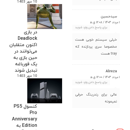
10 مهر 1403
سیدحسین
1 مرداد 1403 / 12:08 ق.ظ
برای پاسخ دادن وارد شوید
در بازی
Deadlock
خیلی سیستم خوبی هست
اکنون متقلبان
مخصوصا سری پردازنده که
می‌توانند در
tray هست
حین بازی به
یک قورباغه
تبدیل شوند
Alireza
10 مهر 1403
1 مرداد 1403 / 12:00 ق.ظ
برای پاسخ دادن وارد شوید
عالی برای رندرینگ حرفی
نمیمونه
کنسول PS5
Pro
Anniversary
Edition به