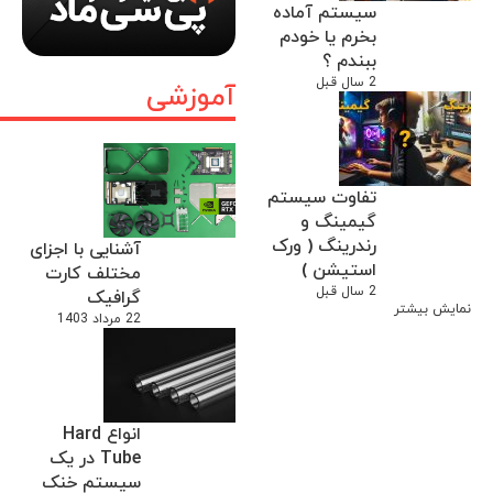
سیستم آماده
بخرم یا خودم
ببندم ؟
2 سال قبل
آموزشی
تفاوت سیستم
گیمینگ و
رندرینگ ( ورک
آشنایی با اجزای
استیشن )
مختلف کارت
2 سال قبل
گرافیک
نمایش بیشتر
22 مرداد 1403
انواع Hard
Tube در یک
سیستم خنک