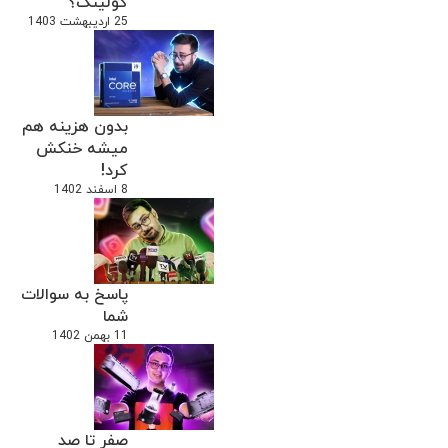
کولینگ؟
25 اردیبهشت 1403
بدون هزینه هم
میشه خنکش
کرد!
8 اسفند 1402
پاسخ به سوالات
شما
11 بهمن 1402
صفر تا صد