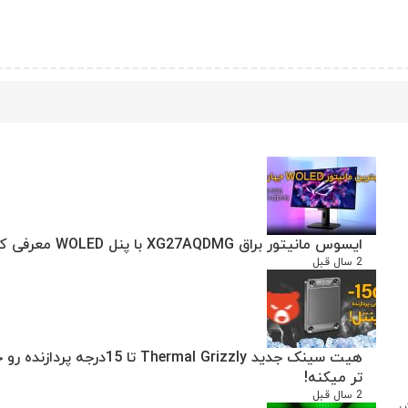
ایسوس مانیتور براق XG27AQDMG با پنل WOLED معرفی کرد
2 سال قبل
هیت سینک جدید Thermal Grizzly تا 15درجه پردا
تر میکنه!
2 سال قبل
ش