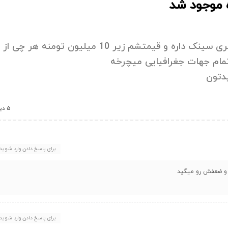
وضوح تصویر که 2K , 27 اینچ و 75 هرتز جی سینک و فری سینک داره و قیمتشم زیر 10 میلیون تومنه هر چی از
تمام جهات جغرافیایی میچرخه
دتون
5 دیدگاه
برای پاسخ دادن وارد شوید
ت و ضعفش رو میگید
برای پاسخ دادن وارد شوید