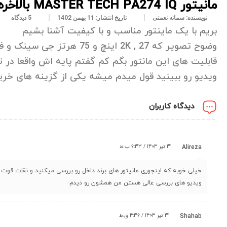
مانیتور MASTER TECH PA274 IQ بالاخره موجود شد
نویسنده:
سمانه نعمتی
تاریخ انتشار:
11 بهمن 1402
5 دیدگاه
بریم با یک ماینتور مناسب و با کیفیت آشنا بشیم
قابلیت های این مانتور بگم کم گفتم پایه اش واقعا در 
ویدیو رو ببینید قول میدم میشه یکی از گزینه های خری
دیدگاه کاربران
31 تیر 1403 / 6:33 ب.ظ
Alireza
خیلی خوبه که اینجوری مانیتور های برند داخل رو بررسی میکنید و نقات قو
ویدیو های بررسی عالی هستن من همشون رو دیدم
31 تیر 1403 / 4:36 ق.ظ
Shahab