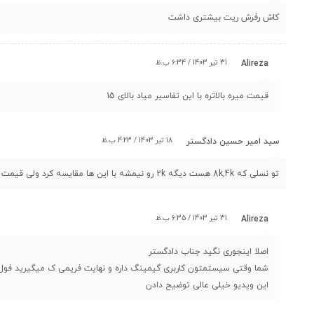
کاش رفرش ریت بیشتری داشت
31 تیر 1403 / 6:34 ب.ظ
Alireza
قیمت میره بالاتره با این تفاسیر میاد بالای 15
18 تیر 1403 / 4:23 ب.ظ
سید امیر حسین دادگستر
تو نسلی که 8k,4k هست دیگه 2k رو نیمشه با این ها مقایسه کرد ولی قیمت مناسبی داره که میشه گفت رقیب Coolermaster GA2701 هست
31 تیر 1403 / 6:35 ب.ظ
Alireza
اصلا اینجوری نگید جناب دادگستر
شما وقتی سیستمتون کاربری گیمینگ داره و نهایت فریمی ک میگیرید فول اچ دی هست یا 2 کی چرا الکی هزینه گزاف مانیتو
این ویدیو خیلی عالی توضیح دادن