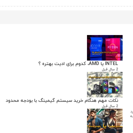
INTEL یا AMD، کدوم برای ادیت بهتره ؟
2 سال قبل
نکات مهم هنگام خرید سیستم گیمینگ با بودجه محدود
2 سال قبل
د
ه