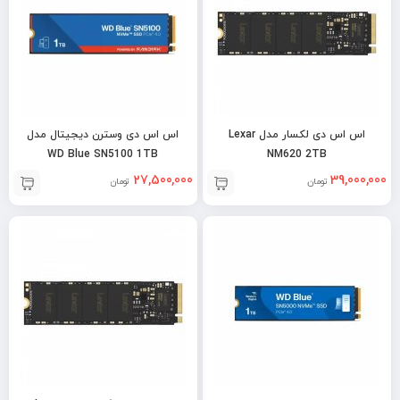
اس اس دی لکسار مدل Lexar
اس اس دی وسترن دیجیتال مدل
WD Blue SN5100 1TB
NM620 2TB
27,500,000
39,000,000
تومان
تومان