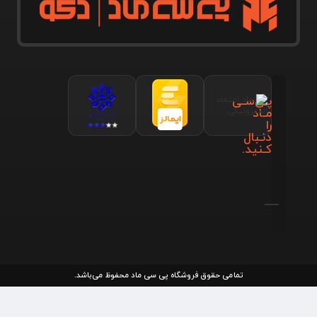
پـی‌سـی
مـاد
را
دنـبال
کـنید.
تمامی حقوق فروشگاه پی سی ماد محفوظ می‌باشد.