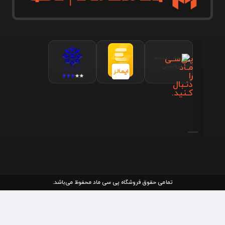
پـی‌سـی
مـاد
را
دنـبال
کـنید.
تمامی حقوق فروشگاه پی سی ماد محفوظ می‌باشد.