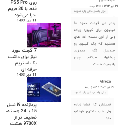
سیدحسین
روی PS5 Pro
31 تیر 1403 / 12:19 ب.ظ
فقط با 30 فریم
برای پاسخ دادن وارد شوید
اجرا می‌شود
11 مهر 1403
بنظر من قیمت حدود 10
میلیون برای کیبورد زیاده
ولی از اون دسته ادم های
هستید که یک کیبورد رو
7 گجت مورد
چندسال نگه میدارید
نیاز برای داشت
پیشنهاد میکنم چون
یک استریم
باکیفیت هست
حرفه ای
11 مهر 1403
Alireza
31 تیر 1403 / 6:53 ب.ظ
برای پاسخ دادن وارد شوید
پردازنده i9 نسل
قیمتش که قطعا زیاده
15 با 24 هسته،
ولی خب مشتری خودشو
ضعیف تر از
داره
9700X هشت