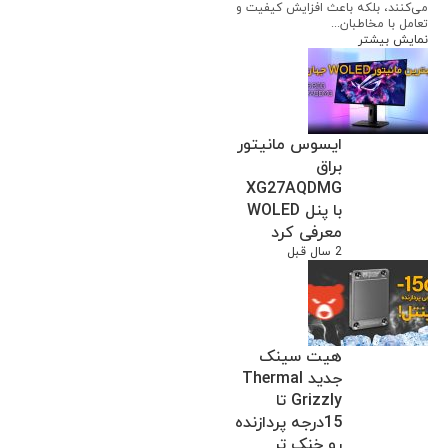
می‌کنند، بلکه باعث افزایش کیفیت و
تعامل با مخاطبان...
نمایش بیشتر
ایسوس مانیتور
براق
XG27AQDMG
با پنل WOLED
معرفی کرد
2 سال قبل
هیت سینک
جدید Thermal
Grizzly تا
15درجه پردازنده
رو خنک تر