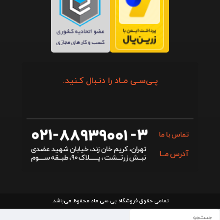
پـی‌سـی مـاد را دنـبال کـنید.
تمامی حقوق فروشگاه پی سی ماد محفوظ می‌باشد.