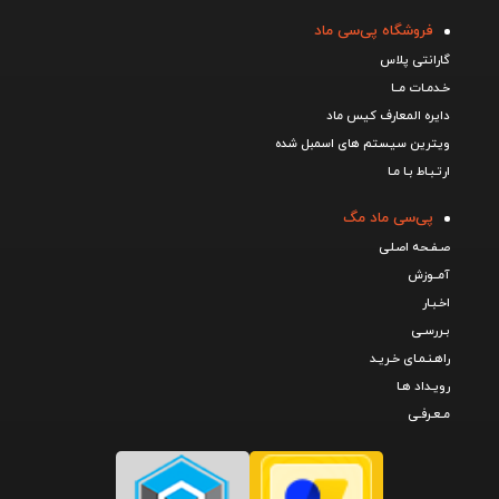
فروشگاه پی‌سی ماد
گارانتی پلاس
خـدمـات مــا
دایره المعارف کیس ماد
ویترین سیستم های اسمبل شده
ارتـبـاط بـا مـا
پی‌سی ماد مگ
صـفـحه اصـلی
آمــوزش
اخـبـار
بـررسـی
راهـنـمـای خـریـد
رویـداد هـا
مـعـرفـی