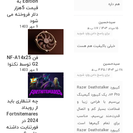
Edition به
هم داره
قیمت 5هزار
دلار فروخته می
شود
سیدحسین
9 مهر 1403
15 مرداد 1403 / 1:17 ب.ظ
برای پاسخ دادن وارد شوید
خیلی باکیفیت هم هست
فن NF-A14x25
G2 توسط نکتوا
سیدحسین
28 تیر 1403 / 3:35 ب.ظ
9 مهر 1403
برای پاسخ دادن وارد شوید
کیبورد Razer Deathstalker
v2 Pro، یک کیبورد گیمینگ
چه انتظاری باید
بی‌سیم با طراحی زیبا و
از رویداد
ضخامت بسیار کم و اتصال
Fortnitemares
قدرت‌مند بی‌سیم، مناسب
2024 در
برای تمام گیمرها است.
فورتنایت داشته
کیبورد Razer Deathstalker