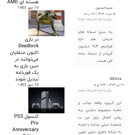
هسته ای AMD
سیدحسین
10 مهر 1403
15 مرداد 1403 / 1:17 ب.ظ
برای پاسخ دادن وارد شوید
یه سری نسخه های
در بازی
ادیشن هم داره
Deadlock
هرکدوم 4تا6 میلیون
اکنون متقلبان
گرونتر از نسخه ساده
می‌توانند در
اش هست
حین بازی به
یک قورباغه
تبدیل شوند
Alireza
10 مهر 1403
30 تیر 1403 / 11:23 ق.ظ
برای پاسخ دادن وارد شوید
این کیبورد واقعا جذاب و
خاصه مخصوصا داشتن سه
کنسول PS5
روش اتصال برای من ب
Pro
شخصه خیلی جذابه با توجه
Anniversary
به اینکه باطری خیلی خوبی