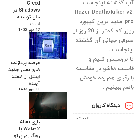
آب گذشته اینجاست
Creed
Shadows در
.Razer Deathstalker v2
حال توسعه
pro جدید ترین کیبورد
است
ریزر که کمتر از 20 روز از
12 مهر 1403
معرفی جهانی آن گذشته
اینجاست .
تا بررسیش کنیم و
عرضه پردازنده
قابلیت هاشو در مقایسه
های نسل جدید
اینتل از هفته
با رقبای هم رده خودش
آینده
باهم ببینیم .
11 مهر 1403
دیدگاه کاربران
6 دیدگاه
بازی Alan
Wake 2 با
رهگیری پرتو