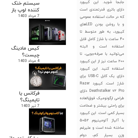
جابجا شوید. این کیبورد
سیستم خنک
کننده لوپ باز
دارای باتری قدرتمندی است
7 مرداد 1403
که در حالت استفاده عمومی
و با روشن بودن LEDهای
کیبورد، به طور متوسط تا
40 ساعت با شارژ کامل قابل
استفاده است و البته
کیس مادینگ
می‌توانید با صرفه‌جویی، تا
چیست؟
4 مرداد 1403
200 ساعت نیز از این کیبورد
استفاده کنید. این کیبورد
دارای یک کابل USB-C برای
شارژ است. کیبورد Razer
Deathstalker v2 Pro دارای
فرکانس یا
طراحی ارگونومیک فوق‌العاده
تایمینگ؟
برای راحتی بیشتر و ضخامت
7 تیر 1403
بسیار کمی است. این کیبورد
با آلیاژ آلومینیوم 5052
ساخته شده است و علیرغم
وزن بسیار کم، دوام