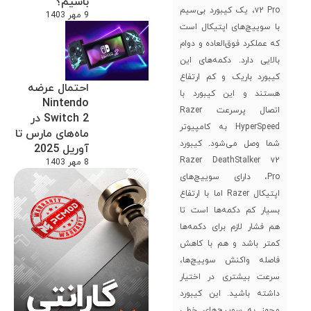
باشیم؟
v2 Pro، یک کیبورد بی‌سیم
9 مهر 1403
با سوییچ‌های اپتیکال است
که عملکرد فوق‌العاده و دوام
بالایی دارد. دکمه‌های این
کیبورد باریک و کم ارتفاع
احتمال عرضه
هستند و این کیبورد با
Nintendo
اتصال پرسرعت Razer
Switch 2 در
HyperSpeed به کامپیوتر
ماه‌های مارس تا
شما وصل می‌شود. کیبورد
آوریل 2025
Razer DeathStalker v2
8 مهر 1403
Pro، دارای سوییچ‌های
اپتیکال Razer اما با ارتفاع
بسیار کم دکمه‌ها است تا
هم فشار لازم برای دکمه‌ها
کمتر باشد و هم با کاهش
فاصله واکنش سوییچ‌ها،
سرعت بیشتری در اختیار
داشته باشید. این کیبورد
مجهز به سوییچ‌های خطی