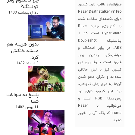
چرا کاستوم واتر
فوق‌العاده بالایی دارد. کیبورد
کولینگ؟
Razer Deathstalker v2 Pro
25 اردیبهشت 1403
دارای دکمه‌های ساخته شده
با تکنولوژی جدید Razer
HyperGuard است که از
پلاستیک Doubleshot
بدون هزینه هم
ABS، در برابر اصطکاک و
میشه خنکش
خراشیدگی، چندین برابر
کرد!
قوی‌تر است. حروف روی این
8 اسفند 1402
کیبورد نیز با لیزر حکاکی
شده‌اند و نگران محو شدن
آن‌ها به مرور زمان نخواهید
بود. این کیبورد دارای نور
پاسخ به سوالات
پس‌زمینه RGB است و
شما
می‌توانید با Razer
11 بهمن 1402
Chroma، رنگ آن را تغییر
دهید.