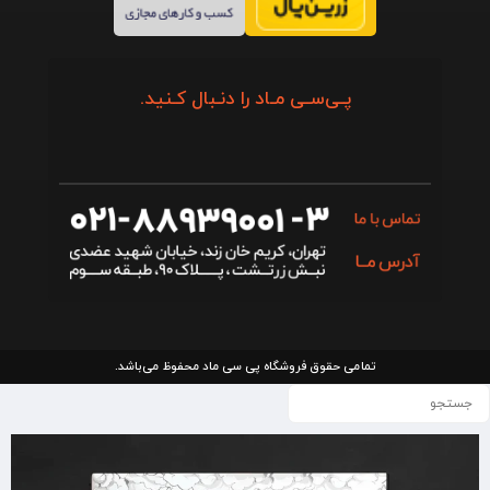
پـی‌سـی مـاد را دنـبال کـنید.
تمامی حقوق فروشگاه پی سی ماد محفوظ می‌باشد.