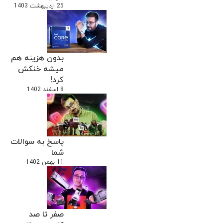
25 اردیبهشت 1403
بدون هزینه هم
میشه خنکش
کرد!
8 اسفند 1402
پاسخ به سوالات
شما
11 بهمن 1402
صفر تا صد