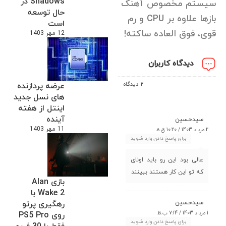
Shadows در
سیستم مخصوص آهنگ
حال توسعه
بازها علاوه بر CPU و رم
است
قوی، فوق العاده ساکته!
12 مهر 1403
دیدگاه کاربران
2 دیدگاه
عرضه پردازنده
های نسل جدید
اینتل از هفته
آینده
سیدحسین
11 مهر 1403
2 مرداد 1403 / 10:20 ق.ظ
برای پاسخ دادن وارد شوید
عالی بود این رو باید اونای
که تو این کار هستند ببینند
بازی Alan
Wake 2 با
سیدحسین
رهگیری پرتو
1 مرداد 1403 / 7:14 ب.ظ
روی PS5 Pro
برای پاسخ دادن وارد شوید