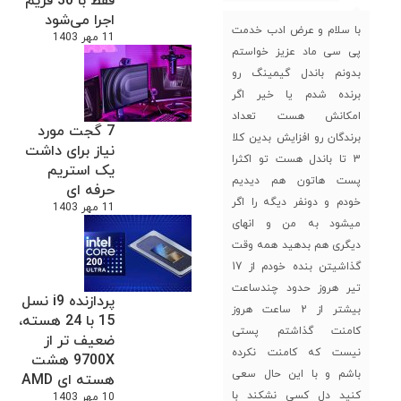
فقط با 30 فریم
اجرا می‌شود
با سلام و عرض ادب خدمت
11 مهر 1403
پی سی ماد عزیز خواستم
بدونم باندل گیمینگ رو
برنده شدم یا خیر اگر
امکانش هست تعداد
7 گجت مورد
برندگان رو افزایش بدین کلا
نیاز برای داشت
3 تا باندل هست تو اکثرا
یک استریم
پست هاتون هم دیدیم
حرفه ای
خودم و دونفر دیگه را اگر
11 مهر 1403
میشود به من و انهای
دیگری هم بدهید همه وقت
گذاشیتن بنده خودم از 17
تیر هروز حدود چندساعت
پردازنده i9 نسل
بیشتر از 2 ساعت هروز
15 با 24 هسته،
کامنت گذاشتم پستی
ضعیف تر از
نیست که کامنت نکرده
9700X هشت
باشم و با این حال سعی
هسته ای AMD
کنید دل کسی نشکند با
10 مهر 1403