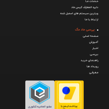
خـدمـات مــا
دایره المعارف کیس ماد
ویترین سیستم های اسمبل شده
ارتـبـاط بـا مـا
پی‌سی ماد مگ
صـفـحه اصـلی
آمــوزش
اخـبـار
بـررسـی
راهـنـمـای خـریـد
رویـداد هـا
مـعـرفـی