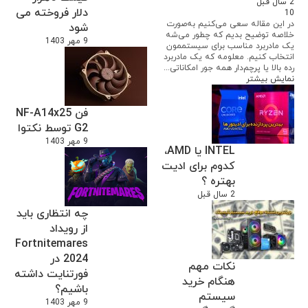
2 سال قبل
دلار فروخته می
10
در این مقاله سعی می‌کنیم به‌صورت
شود
خلاصه توضیح بدیم که چطور می‌شه
9 مهر 1403
یک مادربرد مناسب برای سیستممون
انتخاب کنیم. معلومه که یک مادربرد
رده بالا یا پرچم‌دار همه جور امکاناتی...
نمایش بیشتر
فن NF-A14x25
G2 توسط نکتوا
9 مهر 1403
INTEL یا AMD،
کدوم برای ادیت
بهتره ؟
2 سال قبل
چه انتظاری باید
از رویداد
Fortnitemares
2024 در
نکات مهم
فورتنایت داشته
هنگام خرید
باشیم؟
سیستم
9 مهر 1403