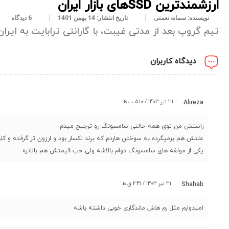
ارزشمندترین SSDهای بازار ایران
نویسنده:
سمانه نعمتی
تاریخ انتشار:
14 بهمن 1401
6 دیدگاه
تیم گروپ بعد از مدتی غیبت، با گارانتی ترابایت به ایرا
دیدگاه کاربران
31 تیر 1403 / 5:10 ب.ظ
Alireza
راستش من توی همه حالتی سامسونگ رو ترجیح میدم
علتش هم برمیگرده به سوختن هاردم که برند لکسار بود و ارزون تر گرفته و کلی
یکی از مولفه های سامسونگ دوام بالاشه ولی خب قیمتش هم بالاتره
31 تیر 1403 / 2:41 ق.ظ
Shahab
امیدوارم مثل رم هاش ماندگاری خوبی داشته باشه