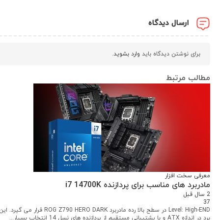
ارسال دیدگاه
برای نوشتن دیدگاه باید
وارد بشوید
.
مطالب مرتبط
معرفی سخت افزار
مادربرد های مناسب برای پردازنده i7 14700K
2 سال قبل
37
Level: High-END در سطح بالا رده مادربرد ROG Z790 HERO DARK قرار می گیرد. ای
برد در اندازه ATX و با پشتیبانی مستقیم از پردازنده های نسل 14 انتخاب بسیار...