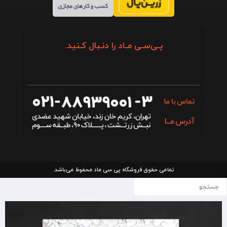
پـی‌سـی مـاد را دنـبال کـنید.
تمامی حقوق فروشگاه پی سی ماد محفوظ می‌باشد.