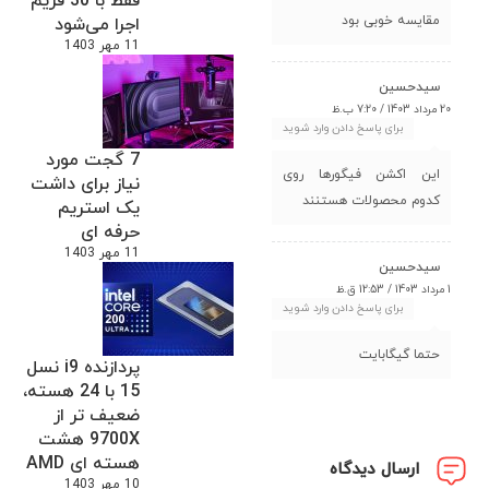
فقط با 30 فریم
مقایسه خوبی بود
اجرا می‌شود
11 مهر 1403
سیدحسین
20 مرداد 1403 / 7:20 ب.ظ
برای پاسخ دادن وارد شوید
7 گجت مورد
این اکشن فیگورها روی
نیاز برای داشت
کدوم محصولات هستنند
یک استریم
حرفه ای
11 مهر 1403
سیدحسین
1 مرداد 1403 / 12:53 ق.ظ
برای پاسخ دادن وارد شوید
حتما گیگابایت
پردازنده i9 نسل
15 با 24 هسته،
ضعیف تر از
9700X هشت
هسته ای AMD
ارسال دیدگاه
10 مهر 1403