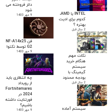
دلار فروخته می
شود
INTEL یا AMD،
9 مهر 1403
کدوم برای ادیت
بهتره ؟
2 سال قبل
فن NF-A14x25
G2 توسط نکتوا
9 مهر 1403
نکات مهم
هنگام خرید
سیستم
گیمینگ با
بودجه محدود
چه انتظاری باید
2 سال قبل
از رویداد
Fortnitemares
2024 در
فورتنایت داشته
باشیم؟
سیستم آماده
9 مهر 1403