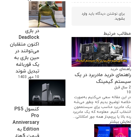
برای نوشتن دیدگاه باید
وارد
بشوید
.
در بازی
مطالب مرتبط
Deadlock
اکنون متقلبان
می‌توانند در
حین بازی به
یک قورباغه
راهنمای خرید
تبدیل شوند
راهنمای خرید مادربرد در یک
10 مهر 1403
سیستم گیمینگ
2 سال قبل
10
در این مقاله سعی می‌کنیم به‌صورت
خلاصه توضیح بدیم که چطور می‌شه
یک مادربرد مناسب برای سیستممون
کنسول PS5
انتخاب کنیم. معلومه که یک مادربرد
Pro
رده بالا یا پرچم‌دار همه جور امکاناتی...
نمایش بیشتر
Anniversary
Edition به
قیمت 5هزار