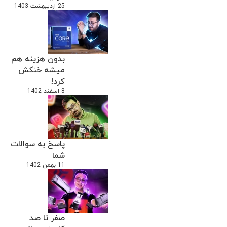
25 اردیبهشت 1403
بدون هزینه هم
میشه خنکش
کرد!
8 اسفند 1402
پاسخ به سوالات
شما
11 بهمن 1402
صفر تا صد