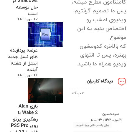
Shadows در
کامنتامون مطرح میشه،
حال توسعه
پس ما تصمیم گرفتیم
است
ویدیوی امشب رو
12 مهر 1403
اختصاص بدیم به این
موضوع
که بالاخره کدومشون
عرضه پردازنده
بهتره، پس تا انتهای
های نسل جدید
اینتل از هفته
ویدیو همراه ما باشید.
آینده
11 مهر 1403
دیدگاه کاربران
3 دیدگاه
بازی Alan
Wake 2 با
سیدحسین
رهگیری پرتو
21 مرداد 1403 / 1:42 ب.ظ
روی PS5 Pro
برای پاسخ دادن وارد شوید