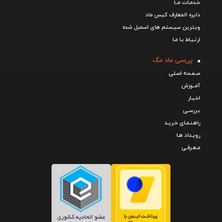
خـدمـات مــا
دایره المعارف کیس ماد
ویترین سیستم های اسمبل شده
ارتـبـاط بـا مـا
پی‌سی ماد مگ
صـفـحه اصـلی
آمــوزش
اخـبـار
بـررسـی
راهـنـمـای خـریـد
رویـداد هـا
مـعـرفـی