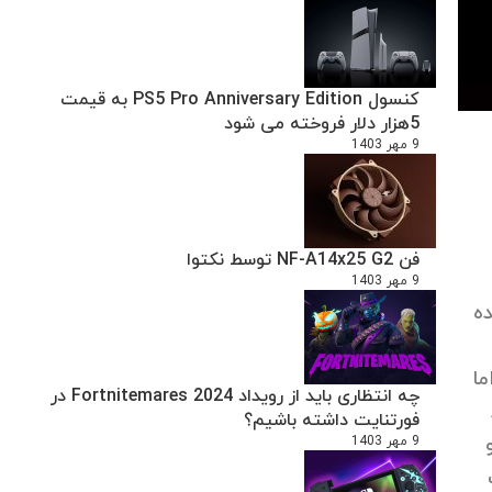
کنسول PS5 Pro Anniversary Edition به قیمت
5هزار دلار فروخته می شود
9 مهر 1403
فن NF-A14x25 G2 توسط نکتوا
9 مهر 1403
ه
ده میکنند اما
چه انتظاری باید از رویداد Fortnitemares 2024 در
فورتنایت داشته باشیم؟
و
9 مهر 1403