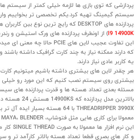
پردازشی که توی بازی ها لازمه خیلی کمتر از سیستم ها
پردازنده های DESKTOP که رایج ترین نوع بین کاربران هستند تو بهترین حالت 20 تا لاین PCIE دارند (پردازنده
I9 14900K
) از اونطرف پردازنده های ورک استیشن و رندرینگ معمولا 64 تا 128 تا لاین PCIE در اخت
این تفاوت عجیب لاین های PCIE
که دارند ممکنه نیاز به چند کارت گرافیک داشته باشند و
یه کاربر عادی نیاز دارند.
بیشتری روی سیستم نصب کنیم که این مورد رو خیلی ها ن
مسئله بعدی تعداد هسته ها و قدرت پردازنده های سیس
بالاترین مدل پر
THREADRIPPER 3990X با 64 هسته بسیار ایده آل تر برای یه سیستم رندر هستند.
این نرم ا
و کار های بصری قطعا تعداد هسته بالاتر کارآمد تر و سر