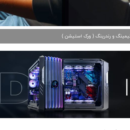
مینگ و رندرینگ ( ورک استیشن )