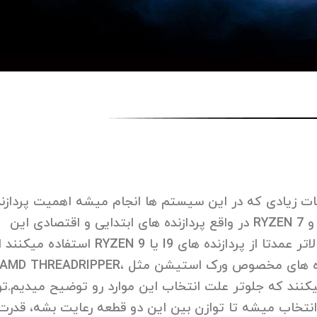
 زیادی که در این سیستم ها انجام میشه اهمیت پردازند
اولویت اول محسوب میشه، در حدی که پردازنده های I7 و RYZEN 7 در واقع پردازنده های ابتدایی و اقتصادی این
دسته بندی قرار میگیرند، کاربر های خونگی تو رده های بالاتر عمدتا از پردازنده های I9 یا RYZEN 9 استفا
تو سطح حرفه ای ( استودیویی، سازمانی و … ) از پردازنده های مخصوص ورک استیشن مثل AMD THREADRIPPER،
 سری XEON اینتل استفاده میکنند که جلوتر علت انتخاب این موارد رو توضیح میدیم.ت
نتخاب میشه تا توازن بین این دو قطعه رعایت بشه، قدرت