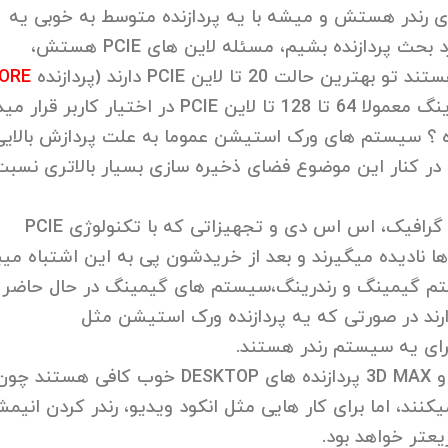
ی رندر هستش و میشه با یه پردازنده متوسط به خوبی یه
سیستم گیمینگ تهیه کرد.یکم تخصصی تر بخواییم وارد بحث پردازنده بشیم، مسئله لاین های PCIE هستش،
ORE
یار کاربر قرار میدند.
 حالا چه معنی ای میده ؟ سیستم های ورک استیشن عموما به علت پردازش بالای
 در کنار این موضوع فضای ذخیره سازی بسیار بالاتری نسبت
هر چقدر لاین های بیشتری داشته باشیم میتونیم کارت گرافیک، اس اس دی و تجهیزاتی که با تکنولوژی PCIE
ادیده میگیرند و بعد از خریدشون پی به این اشتباه میبر
تم گیمینگ و رندرینگ،سیستم های گیمینگ در حال حاضر 
دازنده که 14900KS هستش 24 هسته دارند در صورتی که یه پردازنده ورک استیشن مثل
معمولا برای کاری هایی مثل فتوشاپ، MAYA، BLENDER و 3D MAX پردازنده های DESKTOP خوب کافی هستند چ
فزار ها معمولا به صورت SINGLE THREAD کار میکنند، اما برای کار هایی مثل انکود ویدیو، رندر کردن ان
یعتر خواهد بود.