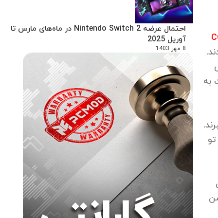
احتمال عرضه Nintendo Switch 2 در ماه‌های مارس تا
C
آوریل 2025
8 مهر 1403
ی
 به
ند.
تو
ون
یمشن