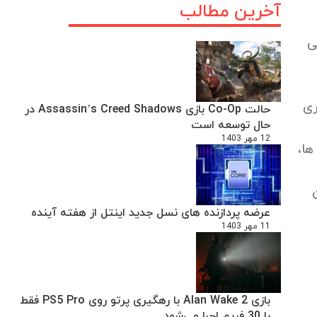
آخرین مطالب
ی
ری
حالت Co-Op بازی Assassin’s Creed Shadows در
حال توسعه است
12 مهر 1403
ها،
عرضه پردازنده های نسل جدید اینتل از هفته آینده
11 مهر 1403
بازی Alan Wake 2 با رهگیری پرتو روی PS5 Pro فقط
با 30 فریم اجرا می‌شود