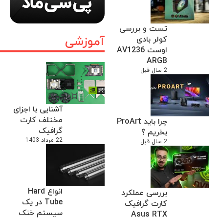
تست و بررسی
آموزشی
کولر بادی
اوست AV1236
ARGB
2 سال قبل
آشنایی با اجزای
مختلف کارت
چرا باید ProArt
گرافیک
بخریم ؟
22 مرداد 1403
2 سال قبل
انواع Hard
بررسی عملکرد
Tube در یک
کارت گرافیک
سیستم خنک
Asus RTX