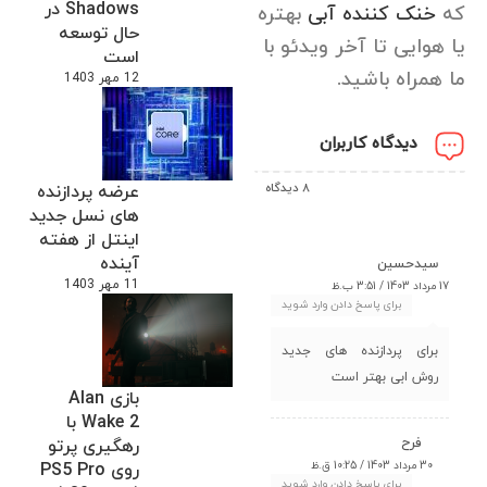
Shadows در
که
خنک کننده آبی
بهتره
حال توسعه
یا هوایی تا آخر ویدئو با
است
ما همراه باشید.
12 مهر 1403
دیدگاه کاربران
8 دیدگاه
عرضه پردازنده
های نسل جدید
اینتل از هفته
آینده
سیدحسین
11 مهر 1403
17 مرداد 1403 / 3:51 ب.ظ
برای پاسخ دادن وارد شوید
برای پردازنده های جدید
روش ابی بهتر است
بازی Alan
Wake 2 با
فرح
رهگیری پرتو
30 مرداد 1403 / 10:25 ق.ظ
روی PS5 Pro
برای پاسخ دادن وارد شوید