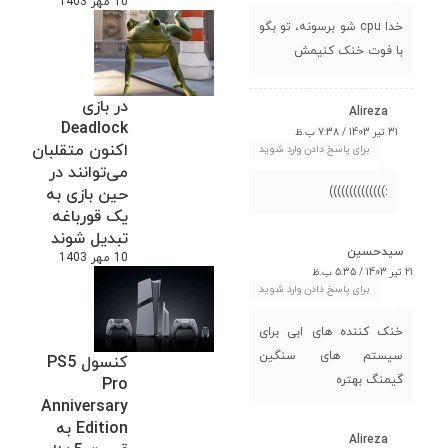
10 مهر 1403
خدا cpu شو برسونه، تو بگو
با فوت خنک کنیمش
در بازی
Alireza
Deadlock
31 تیر 1403 / 7:38 ب.ظ
اکنون متقلبان
برای پاسخ دادن وارد شوید
می‌توانند در
:))))))))))))))
حین بازی به
یک قورباغه
تبدیل شوند
سیدحسین
10 مهر 1403
21 تیر 1403 / 5:35 ب.ظ
برای پاسخ دادن وارد شوید
خنک کننده های ابی برای
سیستم های سنگین
کنسول PS5
گیمنگ بهتره
Pro
Anniversary
Edition به
Alireza