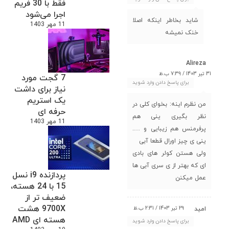
فقط با 30 فریم
اجرا می‌شود
شاید بخاطر اینکه اصلا
11 مهر 1403
خنک نمیشه
Alireza
31 تیر 1403 / 7:39 ب.ظ
7 گجت مورد
برای پاسخ دادن وارد شوید
نیاز برای داشت
یک استریم
من نظرم اینه: بخوای کلی در
حرفه ای
نظر بگیری ینی هم
11 مهر 1403
پرفرمنس هم زیبایی و ….
ینی ی چیز اورال قطعا آبی
ولی هستن کولر های بادی
ای که بهتر از ی سری آبی ها
پردازنده i9 نسل
عمل میکنن
15 با 24 هسته،
ضعیف تر از
9700X هشت
29 تیر 1403 / 2:31 ب.ظ
امید
هسته ای AMD
برای پاسخ دادن وارد شوید