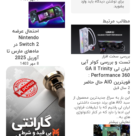
برای نوشتن دیدگاه باید
وارد
بشوید
.
مطالب مرتبط
احتمال عرضه
Nintendo
Switch 2 در
ماه‌های مارس تا
بررسی سخت افزار
آوریل 2025
تست و بررسی کولر آبی
8 مهر 1403
لیان لی GA II Trinity
Performance 360 :
قویترین AIO حال حاضر
2 سال قبل
0
این بار به سراغ جدیدترین محصول از
سبد AIO های برند دوست داشتنی
لیان لی رفتیم که با تبلیغات فراوان،
این ادعا را دارد که در کنار تکنولوژی
های به...
نمایش بیشتر