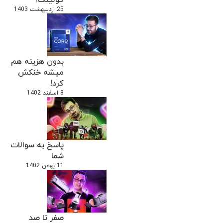
25 اردیبهشت 1403
بدون هزینه هم
میشه خنکش
کرد!
8 اسفند 1402
پاسخ به سوالات
شما
11 بهمن 1402
صفر تا صد