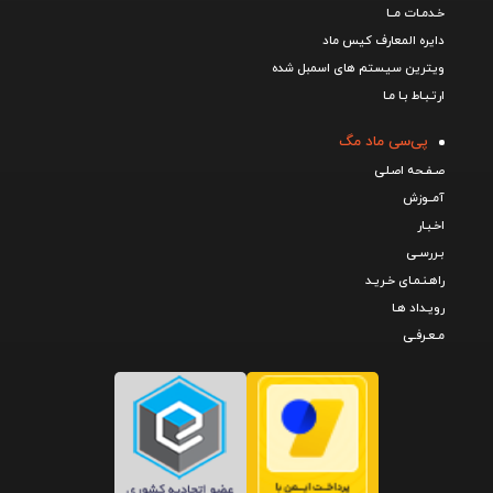
خـدمـات مــا
دایره المعارف کیس ماد
ویترین سیستم های اسمبل شده
ارتـبـاط بـا مـا
پی‌سی ماد مگ
صـفـحه اصـلی
آمــوزش
اخـبـار
بـررسـی
راهـنـمـای خـریـد
رویـداد هـا
مـعـرفـی