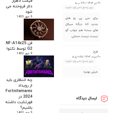
قیمت 5هزار
31 تیر 1403 / 7:40 ب.ظ
دلار فروخته می
برای پاسخ دادن وارد شوید
شود
9 مهر 1403
برای سی پی یو های
جدید که دیگه سیکل
های بسته هم جواب گو
نیست درست حسابی
فن NF-A14x25
G2 توسط نکتوا
فرح
9 مهر 1403
30 مرداد 1403 / 10:25 ق.ظ
برای پاسخ دادن وارد شوید
خیلی بهتره
چه انتظاری باید
از رویداد
Fortnitemares
2024 در
ارسال دیدگاه
فورتنایت داشته
باشیم؟
9 مهر 1403