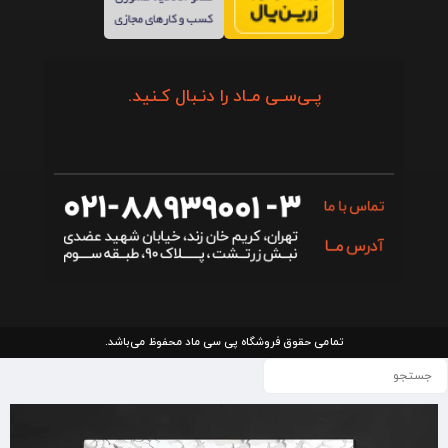
پـی‌سـی مـاد را دنـبال کـنید.
تمامی حقوق فروشگاه پی سی ماد محفوظ می‌باشد.