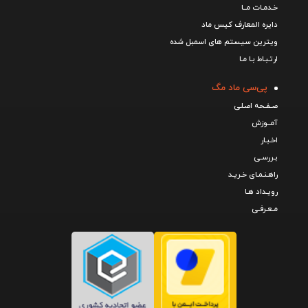
خـدمـات مــا
دایره المعارف کیس ماد
ویترین سیستم های اسمبل شده
ارتـبـاط بـا مـا
پی‌سی ماد مگ
صـفـحه اصـلی
آمــوزش
اخـبـار
بـررسـی
راهـنـمـای خـریـد
رویـداد هـا
مـعـرفـی