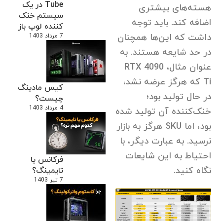
Tube در یک
هسته‌های بیشتری
سیستم خنک
اضافه کند. باید توجه
کننده لوپ باز
داشت که این‌ها همچنان
7 مرداد 1403
در حد شایعه هستند. به
عنوان مثال، RTX 4090
Ti که هرگز عرضه نشد،
کیس مادینگ
در حال تولید بود؛
چیست؟
4 مرداد 1403
خنک‌کننده آن تولید شده
بود، اما SKU هرگز به بازار
نرسید. به عبارت دیگر، با
احتیاط به این شایعات
فرکانس یا
نگاه کنید.
تایمینگ؟
7 تیر 1403