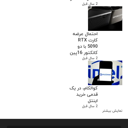
2 سال قبل
احتمال عرضه
کارت RTX
5090 با دو
کانکتور 16پین
2 سال قبل
کوالکام، در یک
قدمی خرید
اینتل
2 سال قبل
نمایش بیشتر