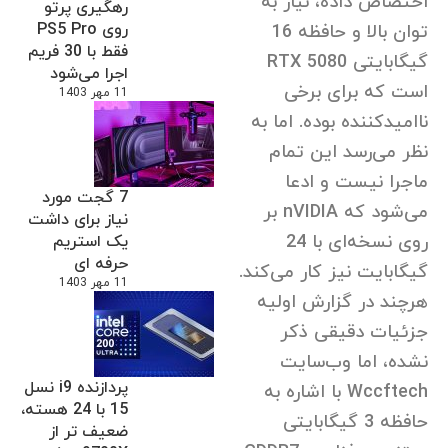
اختصاص داده، نیاز به
رهگیری پرتو
روی PS5 Pro
توان بالا و حافظه 16
فقط با 30 فریم
گیگابایتی RTX 5080
اجرا می‌شود
است که برای برخی
11 مهر 1403
ناامیدکننده بوده. اما به
نظر می‌رسد این تمام
ماجرا نیست و ادعا
7 گجت مورد
می‌شود که nVIDIA بر
نیاز برای داشت
روی نسخه‌ای با 24
یک استریم
حرفه ای
گیگابایت نیز کار می‌کند.
11 مهر 1403
هرچند در گزارش اولیه
جزئیات دقیقی ذکر
نشده، اما وب‌سایت
پردازنده i9 نسل
Wccftech با اشاره به
15 با 24 هسته،
حافظه 3 گیگابایتی
ضعیف تر از