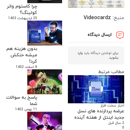
چرا کاستوم واتر
کولینگ؟
منبع:
Videocardz
25 اردیبهشت 1403
ارسال دیدگاه
بدون هزینه هم
برای نوشتن دیدگاه باید
وارد
میشه خنکش
بشوید
.
کرد!
8 اسفند 1402
مطالب مرتبط
پاسخ به سوالات
شما
اخبار سخت افزار
11 بهمن 1402
عرضه پردازنده های نسل
جدید اینتل از هفته آینده
2 سال قبل
0