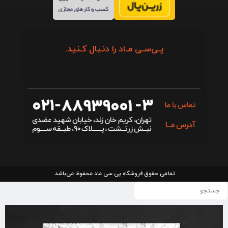
پـی‌سـی مـاد را دنـبال کـنید.
تمامی حقوق فروشگاه پی سی ماد محفوظ می‌باشد.