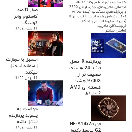
شایعه جدیدی ادعا می‌کند که ظاهر
احتمالی مادربردهای جدید اینتل Z890
صفر تا صد
و پردازنده‌های دسکتاپ آینده Arrow
کاستوم واتر
Lake مشخص شده است. الکسی در X
(توییتر سابق) ادعا می‌کند که
کولینگ
فروشندگان مادربرد...
11 بهمن 1402
نمایش بیشتر
اسمبل با مجازات
پردازنده i9 نسل
| سمانه اسمبل
15 با 24 هسته،
میکند!
ضعیف تر از
11 بهمن 1402
9700X هشت
هسته ای AMD
2 سال قبل
حواست به
پسوند پردازنده
اینتل باشه
فن NF-A14x25
11 بهمن 1402
G2 توسط نکتوا