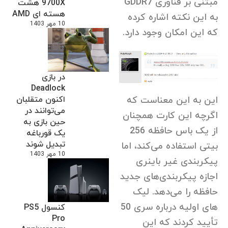
مبتنی بر فناوری GDDR7
9700X هشت
هسته ای AMD
به این نکته اشاره کرده
10 مهر 1403
که این امکان وجود دارد.
در بازی
Deadlock
اکنون متقلبان
این به این معناست که
می‌توانند در
اگرچه این کارت همچنان
حین بازی به
از یک باس حافظه 256
یک قورباغه
تبدیل شوند
بیتی استفاده می‌کند، اما
10 مهر 1403
پیکربندی غیر باینری
اجازه پیکربندی‌های جدید
حافظه را می‌دهد. لیک
های اولیه درباره سری 50
کنسول PS5
Pro
تأیید کردند که این