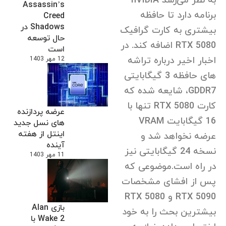
به نظر می‌رسد nVIDIA
Assassin’s
برنامه دارد تا حافظه
Creed
Shadows در
بیشتری به کارت گرافیک
حال توسعه
RTX 5080 اضافه کند. در
است
اخبار اخیر درباره تراشه
12 مهر 1403
های حافظه 3 گیگابایتی
GDDR7، شایعه شده که
کارت RTX 5080 تنها با
عرضه پردازنده
16 گیگابایت VRAM
های نسل جدید
اینتل از هفته
عرضه نخواهد شد و
آینده
نسخه 24 گیگابایتی نیز
11 مهر 1403
در راه است.موضوعی که
پس از افشای مشخصات
RTX 5090 و RTX 5080
بازی Alan
بیشترین بحث را به خود
Wake 2 با