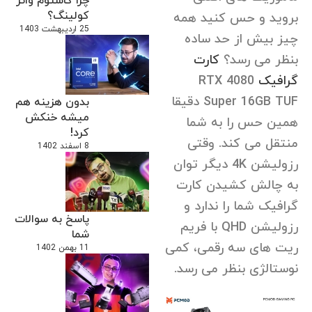
چرا کاستوم واتر
کولینگ؟
بروید و حس کنید همه
25 اردیبهشت 1403
چیز بیش از حد ساده
بنظر می رسد؟
کارت
گرافیک
RTX 4080
Super 16GB TUF دقیقا
بدون هزینه هم
میشه خنکش
همین حس را به شما
کرد!
منتقل می کند. وقتی
8 اسفند 1402
رزولیشن 4K دیگر توان
به چالش کشیدن کارت
گرافیک شما را ندارد و
پاسخ به سوالات
رزولیشن QHD با فریم
شما
ریت های سه رقمی، کمی
11 بهمن 1402
نوستالژی بنظر می رسد.