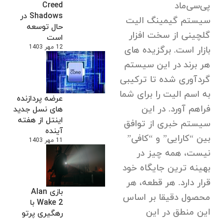
پی‌سی‌ماد
Creed
Shadows در
سیستم گیمینگ الیت
حال توسعه
گلچینی از سخت افزار
است
12 مهر 1403
بازار است. برگزیده های
هر برند در این سیستم
گردآوری شده تا ترکیبی
به اسم الیت را برای شما
عرضه پردازنده
فراهم آورد. در این
های نسل جدید
اینتل از هفته
سیستم خبری از توافق
آینده
بین “کارایی” و “کافی”
11 مهر 1403
نیست، همه چیز در
بهینه ترین جایگاه خود
قرار دارد. هر قطعه، هر
بازی Alan
محصول دقیقا بر اساس
Wake 2 با
این منطق در این
رهگیری پرتو