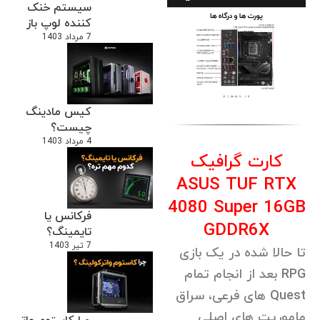
سیستم خنک
کننده لوپ باز
7 مرداد 1403
کیس مادینگ
چیست؟
4 مرداد 1403
کارت گرافیک
ASUS TUF RTX
4080 Super 16GB
فرکانس یا
GDDR6X
تایمینگ؟
7 تیر 1403
تا حالا شده در یک بازی
RPG بعد از انجام تمام
Quest های فرعی، سراق
ماموریت های اصلی