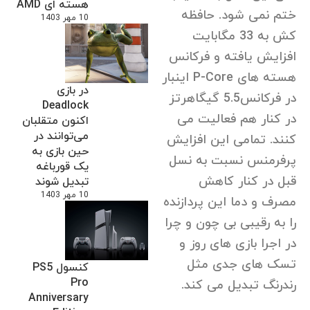
هسته ای AMD
ختم نمی شود. حافظه
10 مهر 1403
کش به 33 مگابایت
افزایش یافته و فرکانس
هسته های P-Core اینبار
در بازی
در فرکانس5.5 گیگاهرتز
Deadlock
در کنار هم فعالیت می
اکنون متقلبان
می‌توانند در
کنند. تمامی این افزایش
حین بازی به
پرفرمنس نسبت به نسل
یک قورباغه
قبل در کنار کاهش
تبدیل شوند
10 مهر 1403
مصرف و دما این پردازنده
را به رقیبی بی چون و چرا
در اجرا بازی های روز و
تسک های جدی مثل
کنسول PS5
Pro
رندرنگ تبدیل می کند.
Anniversary