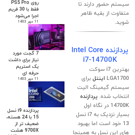
روی PS5 Pro
سیستم حضور دارند تا
فقط با 30 فریم
متفاوت از بقیه ظاهر
اجرا می‌شود
شوید.
11 مهر 1403
پردازنده Intel Core
7 گجت مورد
i7-14700K
نیاز برای داشت
یک استریم
بهترین i7 سوکت
حرفه ای
LGA1700
اینتل
برای
11 مهر 1403
سیستم گیمینگ الیت
انتخاب شده.
پردازنده
14700K در نگاه اول
پردازنده i9 نسل
بسیار نزدیک به i7 نسل
15 با 24 هسته،
13 خود است اما بهبود
ضعیف تر از
9700X هشت
های این نسل به همینجا